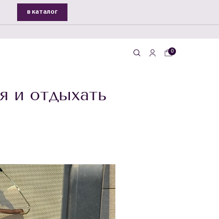
в каталог
д
📦
0
я и отдыхать