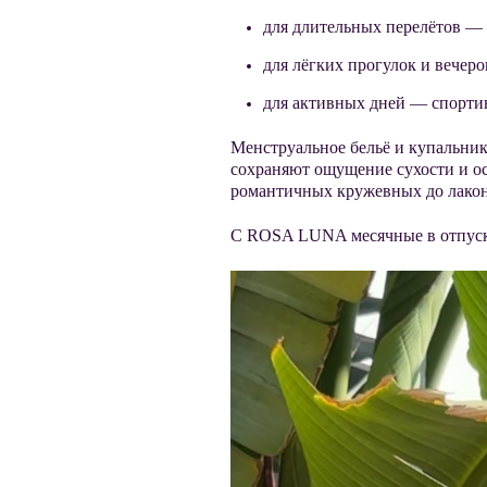
для длительных перелётов — 
для лёгких прогулок и вечер
для активных дней — спорти
Менструальн
ое бельё и купальн
сохраняют ощущение сухости и ос
романтичных кружевных до лако
С ROSA LUNA месячные в отпуске 