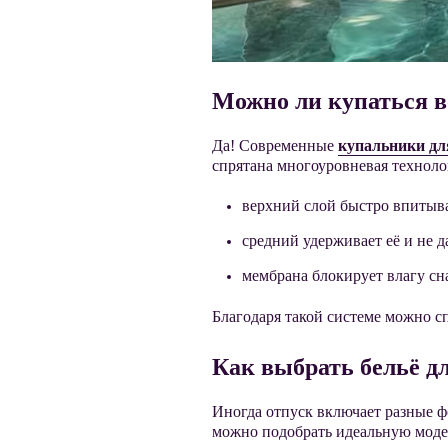
Можн
о ли купаться 
Да! Современные
купальники д
спрятана многоуровневая техноло
верхний слой быстро впитыва
средний
удерживает её и не д
мембрана блокирует влагу сн
Благодаря такой системе можно сп
Как выбрать бельё д
Иногда о
тпуск включает разные ф
можно подобрать идеальную мо