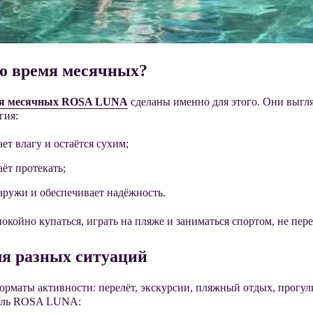
во время месячных?
ля месячных ROSA LUNA
сделаны именно для этого. Они выгля
гия:
ет влагу и остаётся сухим;
аёт протекать;
аружи и обеспечивает надёжность.
окойно купаться, играть на пляже и заниматься спортом, не пер
ля разных ситуаций
орматы активности: перелёт, экскурсии, пляжный отдых, прогу
дель ROSA LUNA: