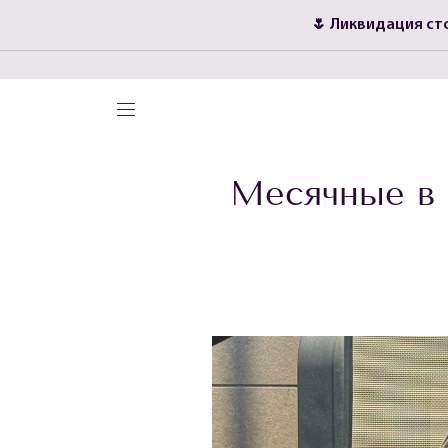
🌷 Ликвидация с
Г
Месячные в 