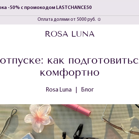
0
0
0
тока -50% с промокодом LASTCHANCE50
Часов
Минут
Секун
🚚 Бесплатная доставка, возврат и обмен 🤩
Оплата долями от 5000 руб. ☺️
арантия возврата 60 дней - попробуй и верни, если не понравится 
ROSA LUNA
отпуске: как подготовитьс
комфортно
Rosa Luna
|
Блог