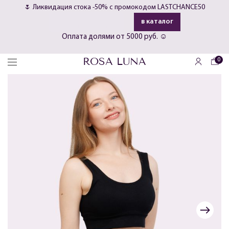
🌷 Ликвидация стока -50% с промокодом LASTCHANCE50
0
0
0
в каталог
Часов
Минут
Секунд
Гарантия возврата 60 дней - попробуй и верни, если не
🚚 Бесплатная доставка, возврат и обмен 🤩
Оплата долями от 5000 руб. ☺️
понравится 📦
ROSA LUNA
0