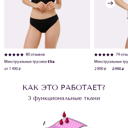
80
отзывов
74
отз
Менструальные трусики
Elia
Менструальные тр
от 1 490
2 890
2 990
КАК ЭТО РАБОТАЕТ?
3 функциональные ткани