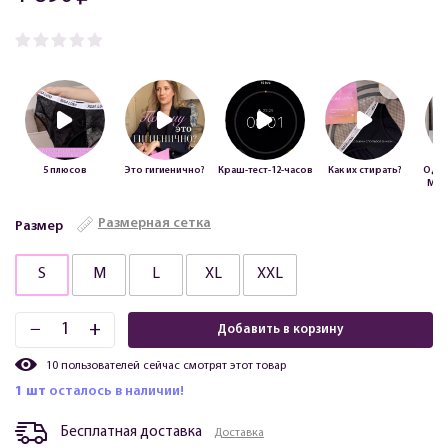
5 плюсов
Это гигиенично?
Краш-тест-12-часов
Как их стирать?
Одно
Мно
Размерная сетка
Размер
S
M
L
XL
XXL
+
−
Добавить в корзину
10
пользователей сейчас смотрят этот товар
1 шт
осталось в наличии!
Бесплатная доставка
Доставка